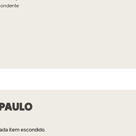
pondente
 PAULO
cada item escondido.