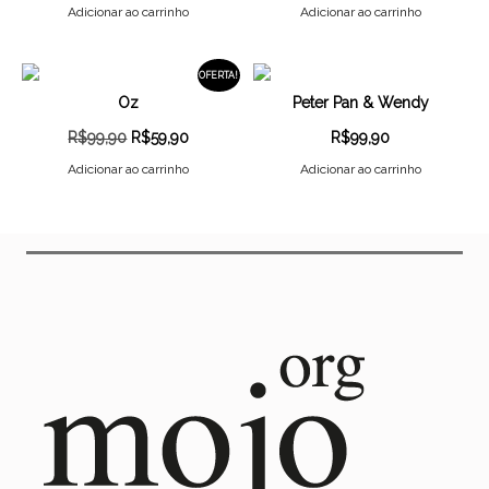
Adicionar ao carrinho
Adicionar ao carrinho
OFERTA!
Oz
Peter Pan & Wendy
O
O
R$
99,90
R$
59,90
R$
99,90
PREÇO
PREÇO
Adicionar ao carrinho
Adicionar ao carrinho
ORIGINAL
ATUAL
ERA:
É:
R$99,90.
R$59,90.