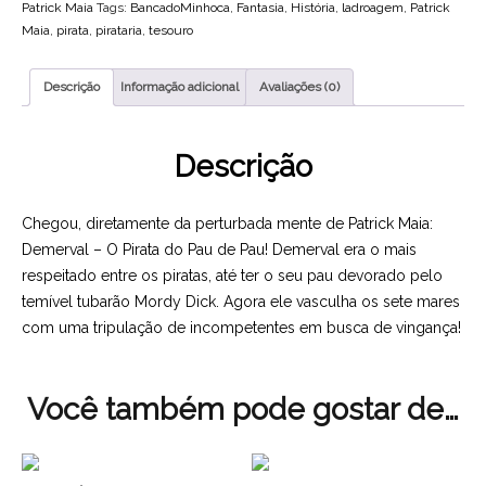
Patrick Maia
Tags:
BancadoMinhoca
,
Fantasia
,
História
,
ladroagem
,
Patrick
Maia
,
pirata
,
pirataria
,
tesouro
Descrição
Informação adicional
Avaliações (0)
Descrição
Chegou, diretamente da perturbada mente de Patrick Maia:
Demerval – O Pirata do Pau de Pau! Demerval era o mais
respeitado entre os piratas, até ter o seu pau devorado pelo
temível tubarão Mordy Dick. Agora ele vasculha os sete mares
com uma tripulação de incompetentes em busca de vingança!
Você também pode gostar de…