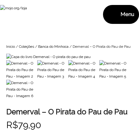
Pular
para
Menu
o
mojo.org/loja
conteúdo
Início
/
Coleções
/
Banca do Minhoca
/ Demerval – O Pirata do Pau de Pau
Demerval – O Pirata do Pau de Pau
R$
79,90