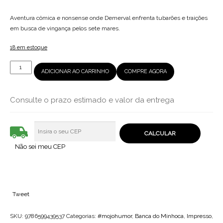
Aventura cômica e nonsense onde Demerval enfrenta tubarões e traições
em busca de vingança pelos sete mares.
18 em estoque
Demerval
ADICIONAR AO CARRINHO
COMPRE AGORA
-
O
Pirata
Consulte o prazo estimado e valor da entrega
do
Pau
de
Pau
Não sei meu CEP
quantidade
Tweet
SKU:
9786599439537
Categorias:
#mojohumor
,
Banca do Minhoca
,
Impresso
,