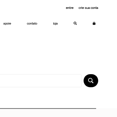
entre
ou
crie sua conta
apoie
contato
loja