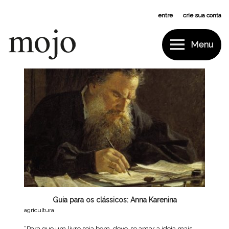
Pular
entre
ou
crie sua conta
para
o
conteúdo
Menu
Mojo
Tag:
Anna Karenina
Guia para os clássicos: Anna Karenina
agricultura
“Para que um livro seja bom, deve-se amar a ideia mais