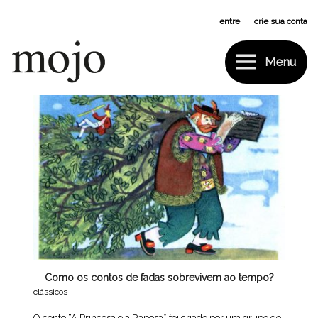
Pular
entre
ou
crie sua conta
para
o
conteúdo
Menu
Mojo
Tag:
contos de fada
Como os contos de fadas sobrevivem ao tempo?
clássicos
O conto “A Princesa e a Raposa” foi criado por um grupo de