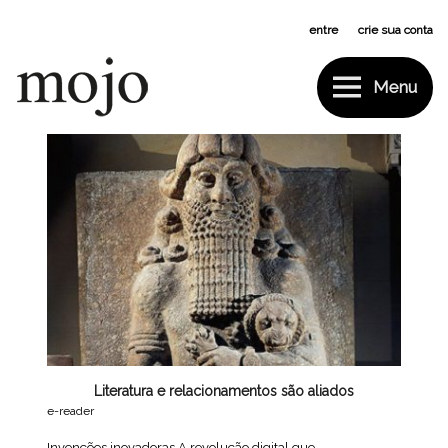
Pular
entre
ou
crie sua conta
para
o
conteúdo
Menu
Mojo
Tag:
gutenberg
Literatura e relacionamentos são aliados
e-reader
Invenções inovadoras A revolução digital que