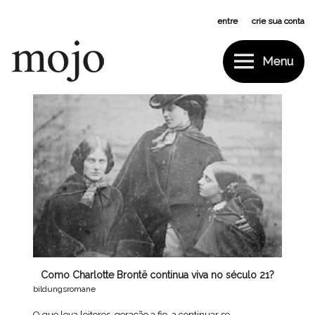
Pular
entre
ou
crie sua conta
para
o
conteúdo
Menu
Mojo
Tag:
Jane Austen
Como Charlotte Brontë continua viva no século 21?
bildungsromane
O que leva leitores, geração a fio, a continuar se