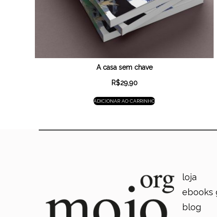
A casa sem chave
R$
29,90
ADICIONAR AO CARRINHO
loja
ebooks 
blog