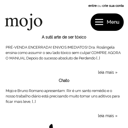
Pular
entre
ou
crie sua conta
para
o
conteúdo
Menu
Mojo
Categoria:
Blog
A sutil arte de ser tóxico
PRÉ-VENDA ENCERRADA! ENVIOS IMEDIATOS! Dra. Rosângela
ensina como assumir o seu lado tóxico sem culpa! COMPRE AGORA
O MANUAL Depois do sucesso absoluto de Perdendo […]
leia mais
Chato
Mojo e Bruno Romano apresentam: Rir é um santo remédio e o
nosso trabalho diário está precisando muito tomar uns aditivos para
ficar mais leve, […]
leia mais