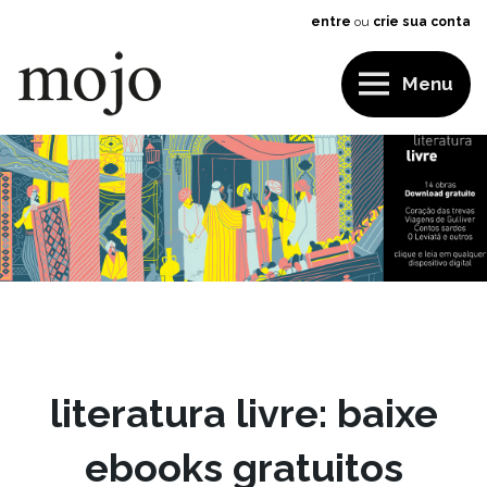
entre
ou
crie sua conta
Menu
Mojo
literatura livre: baixe
ebooks gratuitos