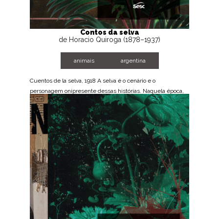
Contos da selva
de Horacio Quiroga (1878–1937)
animais
argentina
Cuentos de la selva, 1918 A selva é o cenário e o
personagem onipresente dessas histórias. Naquela época,
Quiroga decidiu abandonar o conforto do ambiente urbano
para se instalar na...
BAIXE AGORA