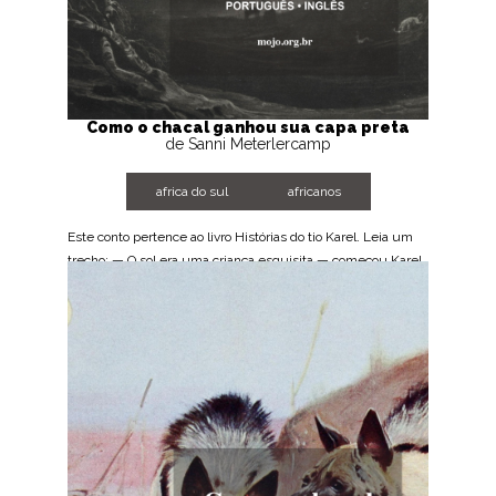
Como o chacal ganhou sua capa preta
de Sanni Meterlercamp
africa do sul
africanos
Este conto pertence ao livro Histórias do tio Karel. Leia um
trecho: — O sol era uma criança esquisita — começou Karel.
— Nunca teve pai nem mãe. Ninguém...
BAIXE AGORA