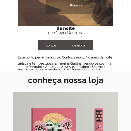
De noite
de Grazia Deledda
contos
deledda
Este conto pertence ao livro Contos sardos. No meio da noite
gelada e tempestuosa, a menina Gabina, vendo-se sozinha
« Primeiro
‹ Anterior
1
2
3
4
5
10
Próximo ›
Último »
no quarto, vence o medo e decide investigar onde sua...
conheça nossa loja
BAIXE AGORA