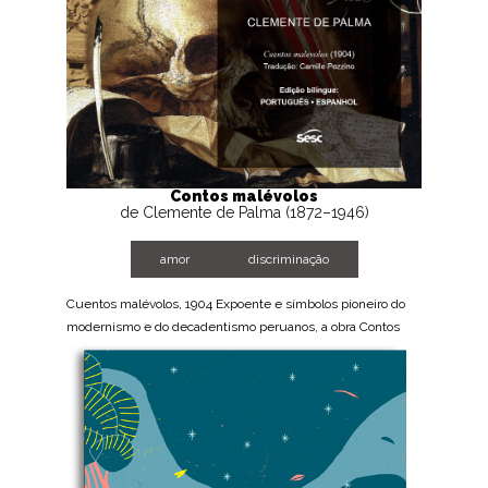
Contos malévolos
de Clemente de Palma (1872–1946)
amor
discriminação
Cuentos malévolos, 1904 Expoente e símbolos pioneiro do
modernismo e do decadentismo peruanos, a obra Contos
Malévolos será capaz de agradar a todos aqueles que, uma
vez na vida, sentiram prazer ao...
BAIXE AGORA