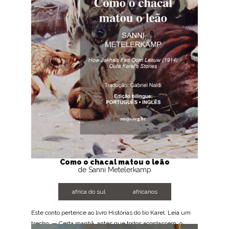
Como o chacal matou o leão
de Sanni Metelerkamp
africa do sul
africanos
Este conto pertence ao livro Histórias do tio Karel. Leia um
trecho: — Certa manhã, antes que todos acordassem, o