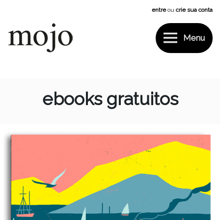
Pular
entre
ou
crie sua conta
para
o
conteúdo
Menu
Mojo
ebooks gratuitos