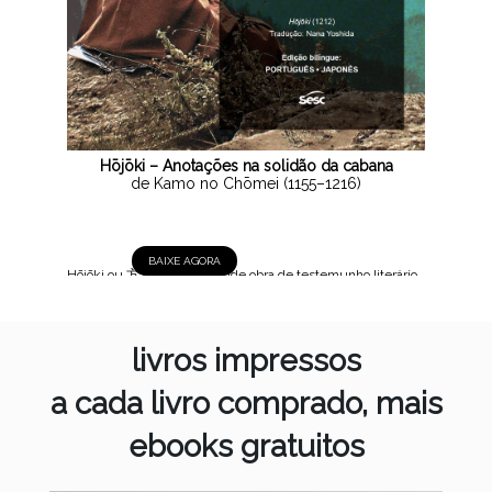
Hōjōki – Anotações na solidão da cabana
de Kamo no Chōmei (1155–1216)
BAIXE AGORA
Hōjōki ou 方丈記, 1212 Grande obra de testemunho literário
do Japão medieval, Hōjōki é uma curta crônica social em
que o autor busca seu lugar no mundo regido pelo princípio
da impermanência, afastando-se da antiga capital Heiankyō,
livros impressos
atual...
a cada livro comprado, mais
ebooks gratuitos