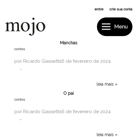
Pular
entre
ou
crie sua conta
para
o
conteúdo
Menu
Mojo
Tag:
deledda
Manchas
contos
por
Ricardo Giassetti
16 de fevereiro de 2024
leia mais
O pai
contos
por
Ricardo Giassetti
16 de fevereiro de 2024
leia mais