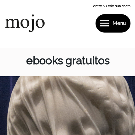
Pular
entre
ou
crie sua conta
para
o
conteúdo
Menu
Mojo
ebooks gratuitos