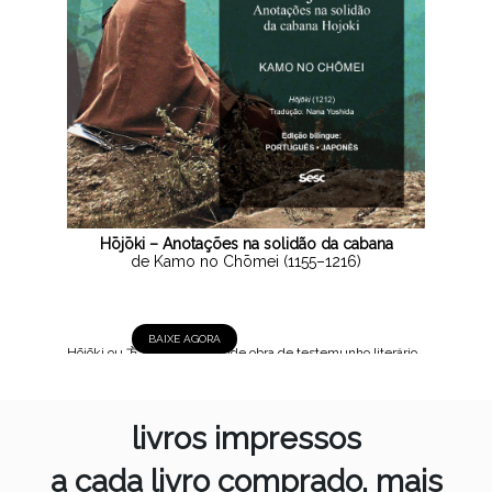
Hōjōki – Anotações na solidão da cabana
de Kamo no Chōmei (1155–1216)
BAIXE AGORA
Hōjōki ou 方丈記, 1212 Grande obra de testemunho literário
do Japão medieval, Hōjōki é uma curta crônica social em
que o autor busca seu lugar no mundo regido pelo princípio
da impermanência, afastando-se da antiga capital Heiankyō,
livros impressos
atual...
a cada livro comprado, mais