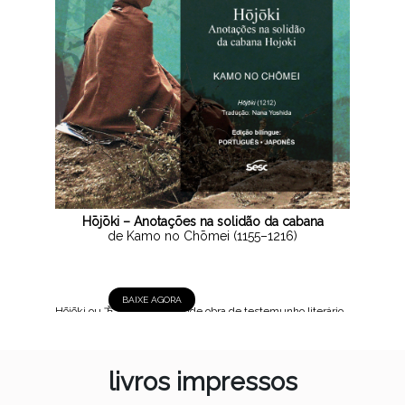
Hōjōki – Anotações na solidão da cabana
de Kamo no Chōmei (1155–1216)
BAIXE AGORA
Hōjōki ou 方丈記, 1212 Grande obra de testemunho literário
do Japão medieval, Hōjōki é uma curta crônica social em
que o autor busca seu lugar no mundo regido pelo princípio
da impermanência, afastando-se da antiga capital Heiankyō,
livros impressos
atual...