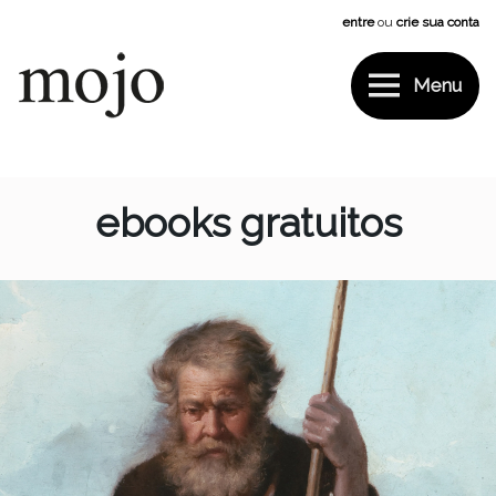
Pular
entre
ou
crie sua conta
para
o
conteúdo
Menu
Mojo
ebooks gratuitos