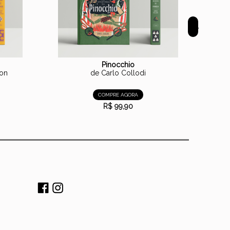
>
Pinocchio
Oz Vol. 
son
de Carlo Collodi
COMPRE AGORA
R$ 99,90