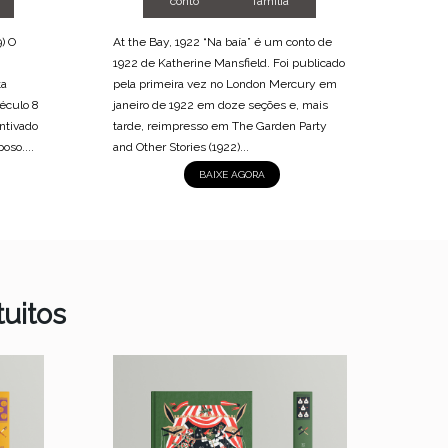
conto
família
) O
At the Bay, 1922 “Na baía” é um conto de
The Ir
1922 de Katherine Mansfield. Foi publicado
momen
ta
pela primeira vez no London Mercury em
do sé
éculo 8
janeiro de 1922 em doze seções e, mais
opress
entivado
tarde, reimpresso em The Garden Party
recent
oso....
and Other Stories (1922)...
popul
de em
BAIXE AGORA
uitos