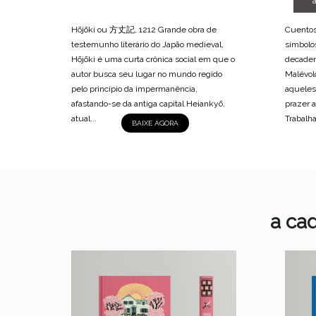
Hōjōki ou 方丈記, 1212 Grande obra de
Cuentos
testemunho literário do Japão medieval,
símbolo
Hōjōki é uma curta crônica social em que o
decaden
autor busca seu lugar no mundo regido
Malévol
pelo princípio da impermanência,
aqueles
afastando-se da antiga capital Heiankyō,
prazer a
atual...
Trabalh
BAIXE AGORA
a ca