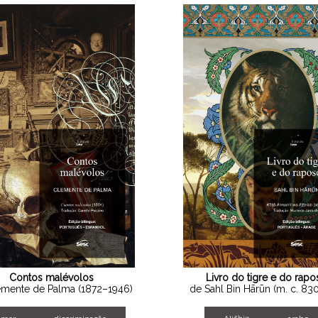
Contos malévolos
Livro do tigre e do rapo
emente de Palma (1872–1946)
de Sahl Bin Hārūn (m. c. 830