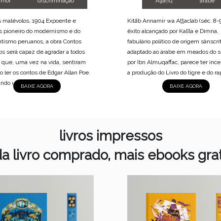
amor
discriminação
Aljāḥiẓ
arabe
 malévolos, 1904 Expoente e
Kitāb Annamir wa Aṯṯaclab (séc. 8-9
s pioneiro do modernismo e do
êxito alcançado por Kalīla e Dimna,
tismo peruanos, a obra Contos
fabulário político de origem sânscri
os será capaz de agradar a todos
adaptado ao árabe em meados do s
 que, uma vez na vida, sentiram
por Ibn Almuqaffac, parece ter inc
o ler os contos de Edgar Allan Poe.
a produção do Livro do tigre e do rap
ando uma...
BAIXE AGORA
BAIXE AGORA
livros impressos
da livro comprado, mais ebooks grat