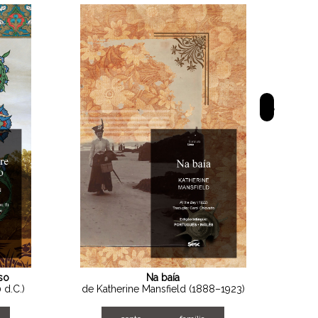
>
so
Na baía
 d.C.)
de Katherine Mansfield (1888–1923)
d