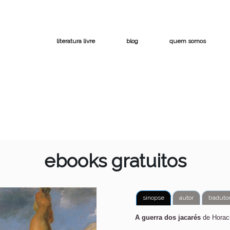
literatura livre
blog
quem somos
ebooks gratuitos
sinopse
autor
traduto
A guerra dos jacarés
de Horac