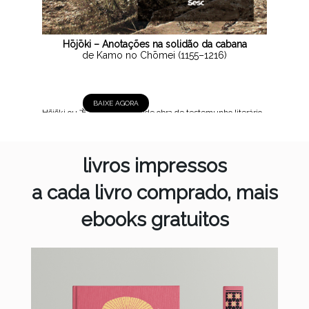
Hōjōki – Anotações na solidão da cabana
de Kamo no Chōmei (1155–1216)
BAIXE AGORA
Hōjōki ou 方丈記, 1212 Grande obra de testemunho literário
do Japão medieval, Hōjōki é uma curta crônica social em
que o autor busca seu lugar no mundo regido pelo princípio
da impermanência, afastando-se da antiga capital Heiankyō,
livros impressos
atual...
a cada livro comprado, mais
ebooks gratuitos