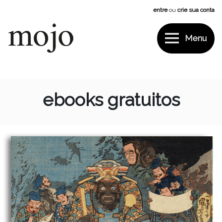
Pular
entre
ou
crie sua conta
para
o
conteúdo
Menu
Mojo
ebooks gratuitos