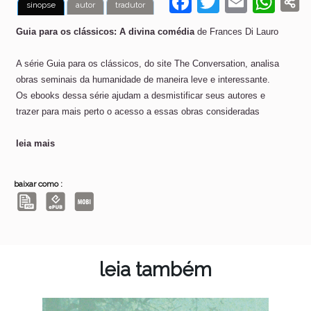
F
T
E
W
sinopse
autor
tradutor
a
w
m
h
Guia para os clássicos: A divina comédia
de Frances Di Lauro
c
itt
ai
at
e
er
l
s
A série Guia para os clássicos, do site The Conversation, analisa
obras seminais da humanidade de maneira leve e interessante.
b
A
Os ebooks dessa série ajudam a desmistificar seus autores e
o
p
trazer para mais perto o acesso a essas obras consideradas
o
p
leia mais
k
baixar como :
leia também