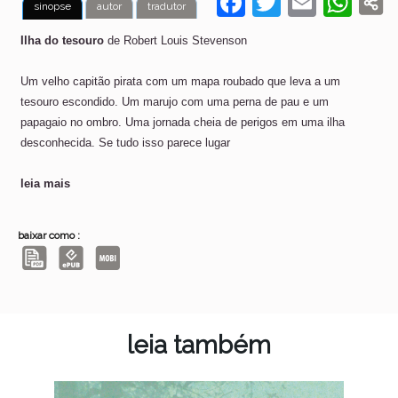
F
T
E
W
sinopse
autor
tradutor
a
w
m
h
Ilha do tesouro
de Robert Louis Stevenson
c
itt
ai
at
e
er
l
s
Um velho capitão pirata com um mapa roubado que leva a um
tesouro escondido. Um marujo com uma perna de pau e um
b
A
papagaio no ombro. Uma jornada cheia de perigos em uma ilha
o
p
desconhecida. Se tudo isso parece lugar
o
p
leia mais
k
baixar como :
leia também