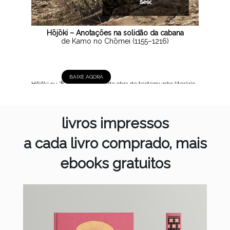
Hōjōki – Anotações na solidão da cabana
de Kamo no Chōmei (1155–1216)
BAIXE AGORA
Hōjōki ou 方丈記, 1212 Grande obra de testemunho literário
do Japão medieval, Hōjōki é uma curta crônica social em
que o autor busca seu lugar no mundo regido pelo princípio
da impermanência, afastando-se da antiga capital Heiankyō,
livros impressos
atual...
a cada livro comprado, mais
ebooks gratuitos