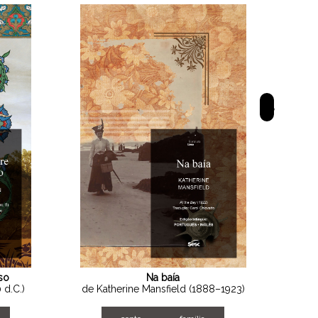
>
so
Na baía
 d.C.)
de Katherine Mansfield (1888–1923)
d