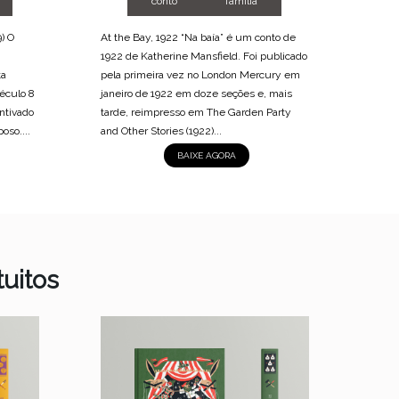
conto
família
) O
At the Bay, 1922 “Na baía” é um conto de
The Ir
1922 de Katherine Mansfield. Foi publicado
momen
ta
pela primeira vez no London Mercury em
do sé
éculo 8
janeiro de 1922 em doze seções e, mais
opress
entivado
tarde, reimpresso em The Garden Party
recent
oso....
and Other Stories (1922)...
popul
de em
BAIXE AGORA
uitos