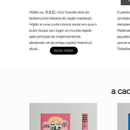
Hōjōki ou 方丈記, 1212 Grande obra de
Cuentos
testemunho literário do Japão medieval,
símbolo
Hōjōki é uma curta crônica social em que o
decaden
autor busca seu lugar no mundo regido
Malévol
pelo princípio da impermanência,
aqueles
afastando-se da antiga capital Heiankyō,
prazer a
atual...
Trabalh
BAIXE AGORA
a ca