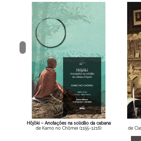
<
Hōjōki – Anotações na solidão da cabana
de Kamo no Chōmei (1155–1216)
de Cl