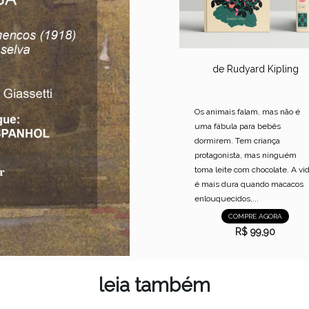
de Rudyard Kipling
Os animais falam, mas não é
uma fábula para bebês
dormirem. Tem criança
protagonista, mas ninguém
toma leite com chocolate. A vi
é mais dura quando macacos
enlouquecidos,...
COMPRE AGORA
R$ 99,90
leia também