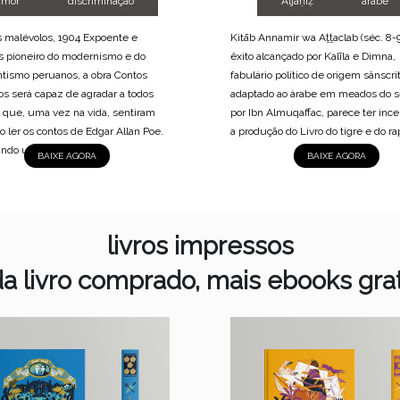
amor
discriminação
Aljāḥiẓ
arabe
 malévolos, 1904 Expoente e
Kitāb Annamir wa Aṯṯaclab (séc. 8-9
s pioneiro do modernismo e do
êxito alcançado por Kalīla e Dimna,
tismo peruanos, a obra Contos
fabulário político de origem sânscri
os será capaz de agradar a todos
adaptado ao árabe em meados do s
 que, uma vez na vida, sentiram
por Ibn Almuqaffac, parece ter inc
o ler os contos de Edgar Allan Poe.
a produção do Livro do tigre e do rap
ando uma...
BAIXE AGORA
BAIXE AGORA
livros impressos
da livro comprado, mais ebooks grat