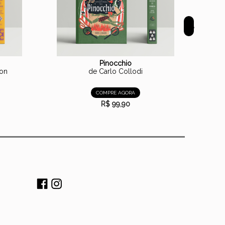
>
Pinocchio
Oz Vol. 
son
de Carlo Collodi
COMPRE AGORA
R$ 99,90