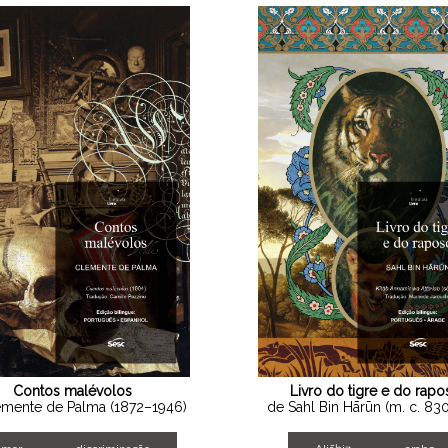
Contos malévolos
Livro do tigre e do rapo
emente de Palma (1872–1946)
de Sahl Bin Hārūn (m. c. 830