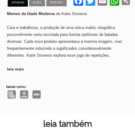
F
T
E
W
sinopse
autor
tradutor
a
w
m
h
Memes da Idade Moderna
de Katie Sisneros
c
itt
ai
at
e
er
l
s
Cara e trabalhosa, a produção de uma única matriz xilográfica
possivelmente seria reciclada para ilustrar partituras de baladas
b
A
diversas. Cada novo produto apresentava a mesma imagem, mas
o
p
frequentemente induzindo a significados consideravelmente
o
p
diferentes. Katie Sisneros explora esse jogo de repetições,
k
leia mais
baixar como :
leia também