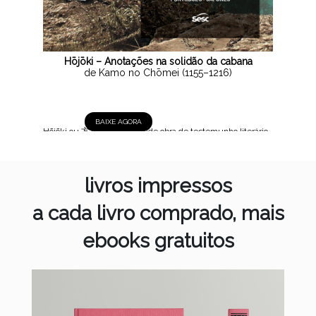
Hōjōki – Anotações na solidão da cabana
de Kamo no Chōmei (1155–1216)
BAIXE AGORA
Hōjōki ou 方丈記, 1212 Grande obra de testemunho literário
do Japão medieval, Hōjōki é uma curta crônica social em
que o autor busca seu lugar no mundo regido pelo princípio
da impermanência, afastando-se da antiga capital Heiankyō,
livros impressos
atual...
a cada livro comprado, mais
ebooks gratuitos