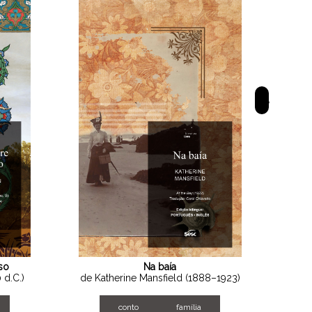
>
so
Na baía
 d.C.)
de Katherine Mansfield (1888–1923)
d
conto
família