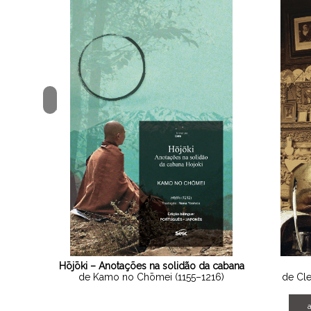
<
Hōjōki – Anotações na solidão da cabana
de Kamo no Chōmei (1155–1216)
de Cl