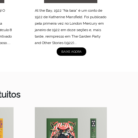
) O
At the Bay, 1922 “Na baía” é um conto de
The Ir
1922 de Katherine Mansfield. Foi publicado
momen
ta
pela primeira vez no London Mercury em
do sé
éculo 8
janeiro de 1922 em doze seções e, mais
opress
entivado
tarde, reimpresso em The Garden Party
recent
oso....
and Other Stories (1922)...
popul
de em
BAIXE AGORA
uitos