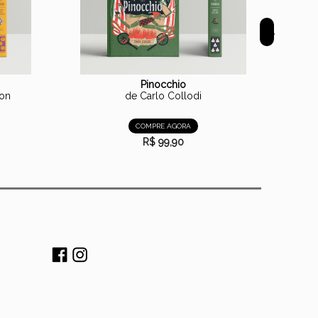
>
Pinocchio
Oz Vol. 
son
de Carlo Collodi
COMPRE AGORA
R$ 99,90