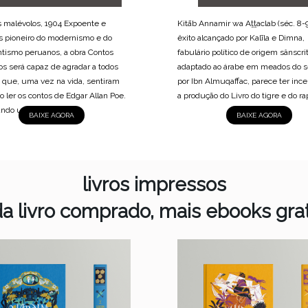
 malévolos, 1904 Expoente e
Kitāb Annamir wa Aṯṯaclab (séc. 8-9
s pioneiro do modernismo e do
êxito alcançado por Kalīla e Dimna,
tismo peruanos, a obra Contos
fabulário político de origem sânscri
os será capaz de agradar a todos
adaptado ao árabe em meados do s
 que, uma vez na vida, sentiram
por Ibn Almuqaffac, parece ter inc
o ler os contos de Edgar Allan Poe.
a produção do Livro do tigre e do rap
ando uma...
BAIXE AGORA
BAIXE AGORA
livros impressos
da livro comprado, mais ebooks grat