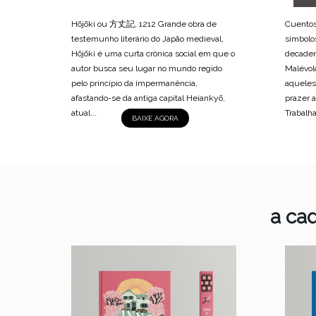
Hōjōki ou 方丈記, 1212 Grande obra de
Cuentos
testemunho literário do Japão medieval,
símbolo
Hōjōki é uma curta crônica social em que o
decaden
autor busca seu lugar no mundo regido
Malévol
pelo princípio da impermanência,
aqueles
afastando-se da antiga capital Heiankyō,
prazer a
atual...
Trabalh
BAIXE AGORA
a ca