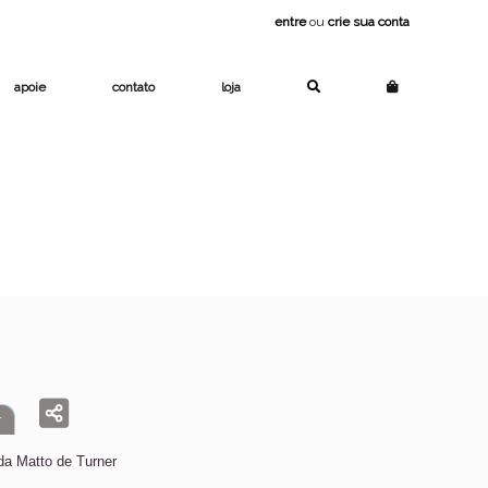
entre
ou
crie sua conta
apoie
contato
loja
r
da Matto de Turner