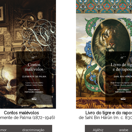
Contos malévolos
Livro do tigre e do rapo
emente de Palma (1872–1946)
de Sahl Bin Hārūn (m. c. 830
amor
discriminação
Aljāḥiẓ
arabe